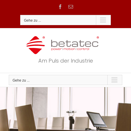
Zum
Facebook
E-
Inhalt
Mail
springen
Gehe zu ...
Am Puls der Industrie
Gehe zu ...