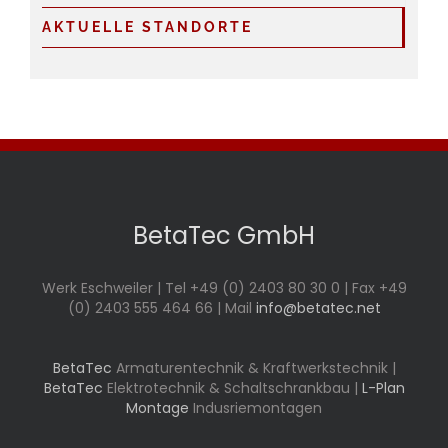
AKTUELLE STANDORTE
BetaTec GmbH
Werk Eschweiler | Tel +49 (0) 2403 80 30 0 | Fax +49
(0) 2403 555 464 66 | Mail
info@betatec.net
BetaTec
Armaturentechnik & Kraftwerkstechnik |
BetaTec
Elektrotechnik & Schaltschrankbau |
L-Plan
Montage
Indusriemontagen