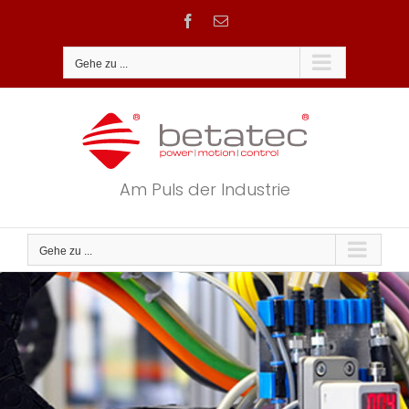
Zum
Facebook
E-
Inhalt
Mail
springen
Gehe zu ...
Am Puls der Industrie
Gehe zu ...