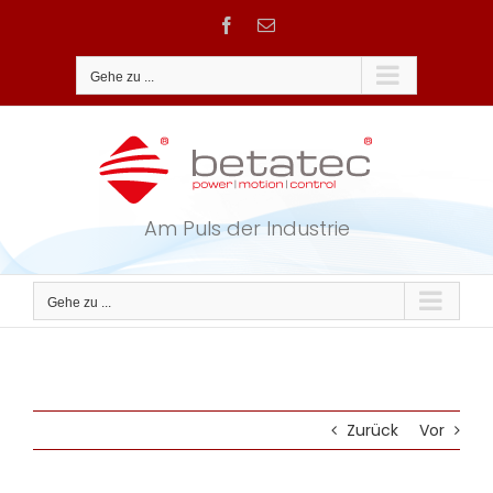
Zum
Facebook
E-
Inhalt
Mail
springen
Gehe zu ...
Am Puls der Industrie
Gehe zu ...
Zurück
Vor